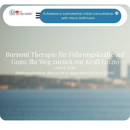
Schedule a confidential initial consultation
with Hans Hoffmann
Burnout Therapie für Führungskräfte auf
Gozo: Ihr Weg zurück zur Kraft (2026)
June 3, 2026
Relatives of addicts: Ways out of co-dependency on Gozo (2026)