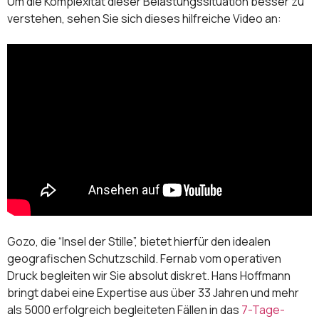
Um die Komplexität dieser Belastungssituation besser zu
verstehen, sehen Sie sich dieses hilfreiche Video an:
Gozo, die “Insel der Stille”, bietet hierfür den idealen
geografischen Schutzschild. Fernab vom operativen
Druck begleiten wir Sie absolut diskret. Hans Hoffmann
bringt dabei eine Expertise aus über 33 Jahren und mehr
als 5000 erfolgreich begleiteten Fällen in das
7-Tage-