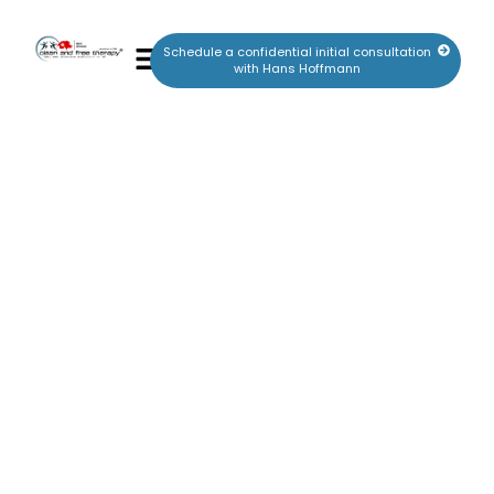
Schedule a confidential initial consultation
with Hans Hoffmann
Der Bio-Chemie-Cocktail „Stress“ –
Warum wir ihn nicht mehr bemerken und
was wir dagegen tun können
July 14, 2025
Relatives of addicts: Ways out of co-dependency on Gozo (2026)