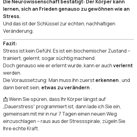
Die Neurowissenschaft bestätigt: Der Körper kann
lernen, sich an Frieden genauso zu gewöhnen wie an
Stress.
Und das ist der Schlüssel zur echten, nachhaltigen
Veränderung.
Fazit:
Stress ist kein Gefühl. Es ist ein biochemischer Zustand –
trainiert, gelernt, sogar süchtig machend.
Doch genauso wie er erlernt wurde, kann er auch
verlernt
werden.
Die Voraussetzung: Man muss ihn zuerst
erkennen
, und
dann bereit sein,
etwas zu verändern
.
📩 Wenn Sie spüren, dass Ihr Körper längst auf
„Dauerstress“ programmiert ist, dann lade ich Sie ein,
gemeinsam mit mir in nur 7 Tagen einen neuen Weg
einzuschlagen – raus aus der Stressspirale, zügeln Sie
Ihre echte Kraft.