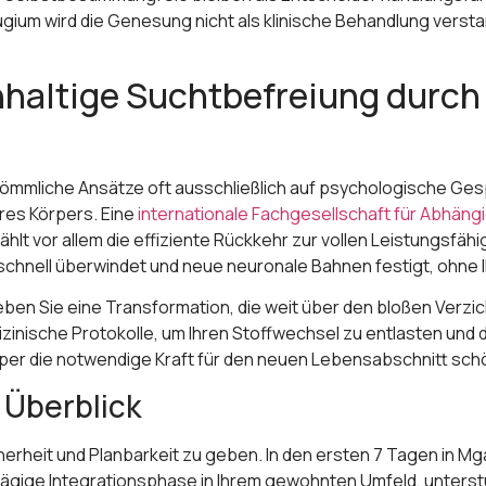
ium wird die Genesung nicht als klinische Behandlung versta
hhaltige Suchtbefreiung durc
ömmliche Ansätze oft ausschließlich auf psychologische Ges
res Körpers. Eine
internationale Fachgesellschaft für Abhäng
t vor allem die effiziente Rückkehr zur vollen Leistungsfähi
 schnell überwindet und neue neuronale Bahnen festigt, ohne
en Sie eine Transformation, die weit über den bloßen Verzich
inische Protokolle, um Ihren Stoffwechsel zu entlasten und d
rper die notwendige Kraft für den neuen Lebensabschnitt sch
 Überblick
icherheit und Planbarkeit zu geben. In den ersten 7 Tagen in M
-tägige Integrationsphase in Ihrem gewohnten Umfeld, unters