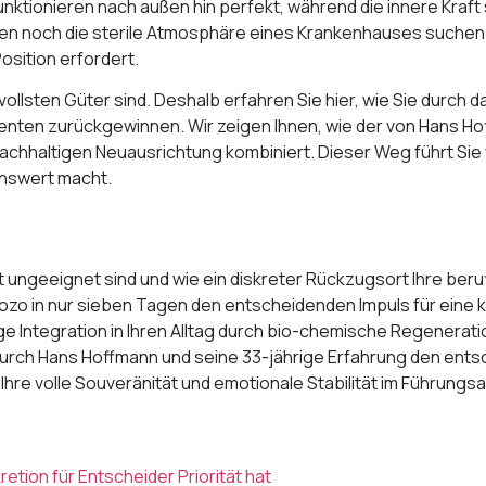
ktionieren nach außen hin perfekt, während die innere Kraft 
nen noch die sterile Atmosphäre eines Krankenhauses suchen.
osition erfordert.
tvollsten Güter sind. Deshalb erfahren Sie hier, wie Sie durc
enten zurückgewinnen. Wir zeigen Ihnen, wie der von Hans H
hhaltigen Neuausrichtung kombiniert. Dieser Weg führt Sie w
benswert macht.
ungeeignet sind und wie ein diskreter Rückzugsort Ihre beru
ozo in nur sieben Tagen den entscheidenden Impuls für eine 
e Integration in Ihren Alltag durch bio-chemische Regeneratio
ch Hans Hoffmann und seine 33-jährige Erfahrung den entsc
hre volle Souveränität und emotionale Stabilität im Führungs
etion für Entscheider Priorität hat