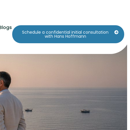
Blogs
Schedule a confidential initial consultation
fe für Führungskräfte
with Hans Hoffmann
zo (2026)