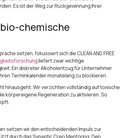
nden. Es ist der Weg zur Rückgewinnung Ihrer
h bio-chemische
präche setzen, fokussiert sich die CLEAN AND FREE
igkeitsforschung
liefert zwar wichtige
gkeit. Ein diskreter Alkoholentzug für Unternehmer
 Ihren Terminkalender monatelang zu blockieren.
t hinausgeht. Wir verzichten vollständig auf toxische
ie körpereigene Regeneration zu aktivieren. So
öpft.
garr setzen wir den entscheidenden Impuls zur
tützt durch das Synaptic Creo Mentoring. Den