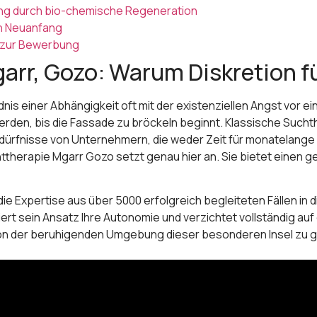
ung durch bio-chemische Regeneration
en Neuanfang
g zur Bewerbung
arr, Gozo: Warum Diskretion fü
is einer Abhängigkeit oft mit der existenziellen Angst vor e
den, bis die Fassade zu bröckeln beginnt. Klassische Suchth
ürfnisse von Unternehmern, die weder Zeit für monatelange A
therapie Mgarr Gozo setzt genau hier an. Sie bietet einen g
ie Expertise aus über 5000 erfolgreich begleiteten Fällen in
sein Ansatz Ihre Autonomie und verzichtet vollständig auf de
n der beruhigenden Umgebung dieser besonderen Insel zu gew