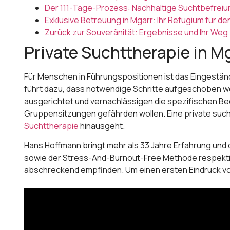
Der 111-Tage-Prozess: Nachhaltige Suchtbefrei
Exklusive Betreuung in Mgarr: Ihr Refugium für d
Zurück zur Souveränität: Ergebnisse und Ihr We
Private Suchttherapie in Mg
Für Menschen in Führungspositionen ist das Eingeständn
führt dazu, dass notwendige Schritte aufgeschoben wer
ausgerichtet und vernachlässigen die spezifischen Bed
Gruppensitzungen gefährden wollen. Eine private sucht
Suchttherapie
hinausgeht.
Hans Hoffmann bringt mehr als 33 Jahre Erfahrung und d
sowie der Stress-And-Burnout-Free Methode respektiert 
abschreckend empfinden. Um einen ersten Eindruck vo