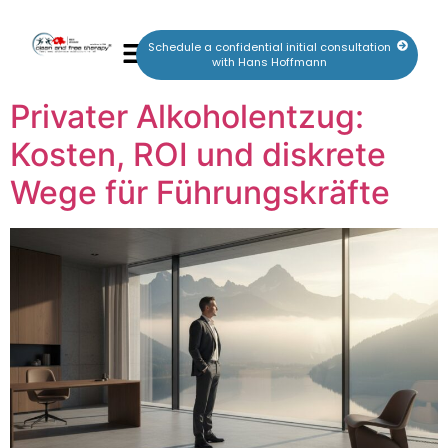
Schedule a confidential initial consultation
with Hans Hoffmann
Privater Alkoholentzug:
Kosten, ROI und diskrete
Wege für Führungskräfte