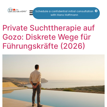
Schedule a confidential initial consultation
with Hans Hoffmann
Private Suchttherapie auf
Gozo: Diskrete Wege für
Führungskräfte (2026)