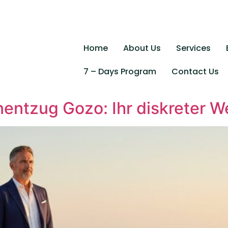
Home
About Us
Services
7 – Days Program
Contact Us
entzug Gozo: Ihr diskreter We