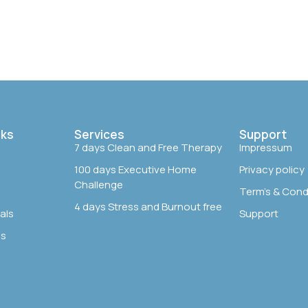
nks
Services
Support
7 days Clean and Free Therapy
Impressum
100 days Executive Home
Privacy policy
Challenge
Term’s & Cond
4 days Stress and Burnout free
als
Support
us