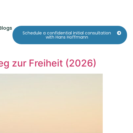
Blogs
Schedule a confidential initial consultation
with Hans Hoffmann
g zur Freiheit (2026)