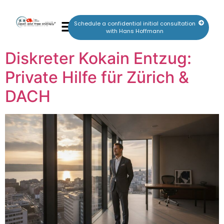
Schedule a confidential initial consultation
with Hans Hoffmann
Diskreter Kokain Entzug:
Private Hilfe für Zürich &
DACH