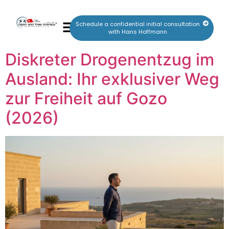
Schedule a confidential initial consultation
with Hans Hoffmann
Diskreter Drogenentzug im
Ausland: Ihr exklusiver Weg
zur Freiheit auf Gozo
(2026)