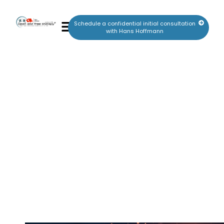
Schedule a confidential initial consultation
with Hans Hoffmann
Energetisch dauerhaft aus der
Abhängigkeit befreien – CLEAN AND
FREE THERAPY®
January 25, 2025
Relatives of addicts: Ways out of co-dependency on Gozo (2026)