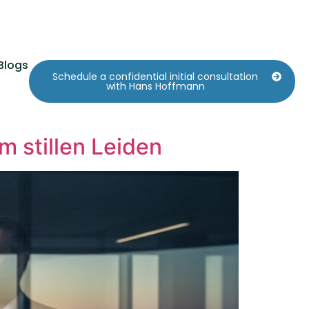
Blogs
Schedule a confidential initial consultation
with Hans Hoffmann
 stillen Leiden