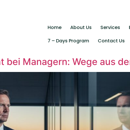
Home
About Us
Services
7 – Days Program
Contact Us
t bei Managern: Wege aus dem