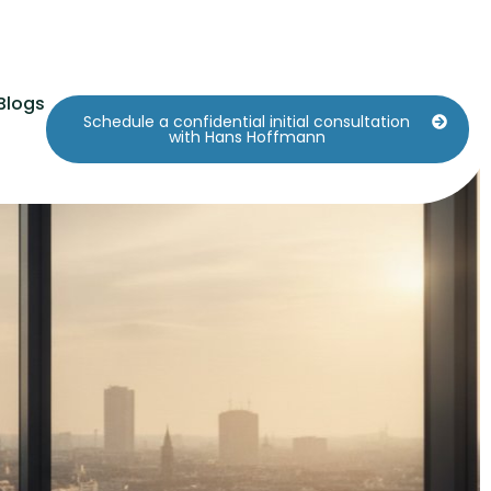
Blogs
Schedule a confidential initial consultation
urück zur Souveränität
with Hans Hoffmann
zo (2026)