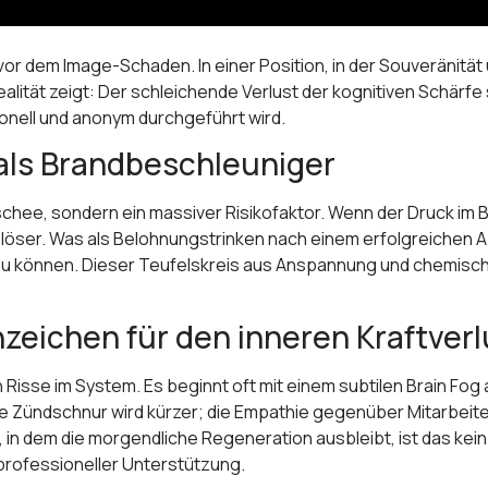
t vor dem Image-Schaden. In einer Position, in der Souveränitä
ealität zeigt: Der schleichende Verlust der kognitiven Schärf
ionell und anonym durchgeführt wird.
 als Brandbeschleuniger
lischee, sondern ein massiver Risikofaktor. Wenn der Druck im 
ser. Was als Belohnungstrinken nach einem erfolgreichen Abs
u können. Dieser Teufelskreis aus Anspannung und chemischer
zeichen für den inneren Kraftverl
n Risse im System. Es beginnt oft mit einem subtilen Brain F
e Zündschnur wird kürzer; die Empathie gegenüber Mitarbeiter
t, in dem die morgendliche Regeneration ausbleibt, ist das k
professioneller Unterstützung.