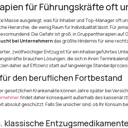
ien für Führungskräfte oft u
reite Masse ausgelegt, was für Inhaber und Top-Manager oft un
e Hierarchie, die wenig Raum für Individualität lässt. Für je
 bevormundend. Die Gefahr ist groß, in Gruppentherapien auf 
sucht bei Unternehmern
das größte Hindernis für eine recht
rdisierter, zwölfwöchiger Entzug ist für ein inhabergeführtes 
ungskräfte brauchen Lösungen, die sich in ihren Terminkalende
tzen daher auf Effizienz statt auf langwierige Standardprozes
 für den beruflichen Fortbestand
e in der gesetzlichen Krankenakte können Jahre später bei Ve
ternehmer
findet daher konsequent außerhalb des kassenärztli
bsolut geschützt. Falls Sie unsicher sind, ob Ihr Konsum bere
s. klassische Entzugsmedikament