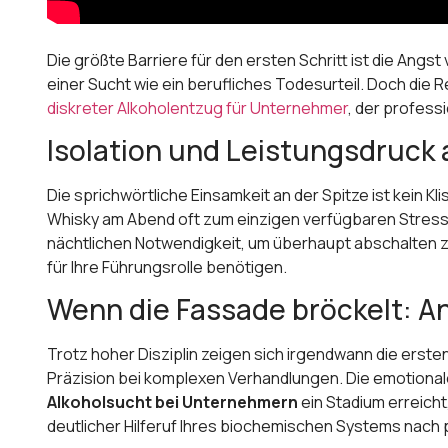
Die größte Barriere für den ersten Schritt ist die Angs
einer Sucht wie ein berufliches Todesurteil. Doch die R
diskreter Alkoholentzug für Unternehmer
, der profess
Isolation und Leistungsdruck
Die sprichwörtliche Einsamkeit an der Spitze ist kein K
Whisky am Abend oft zum einzigen verfügbaren Stresslö
nächtlichen Notwendigkeit, um überhaupt abschalten z
für Ihre Führungsrolle benötigen.
Wenn die Fassade bröckelt: An
Trotz hoher Disziplin zeigen sich irgendwann die erste
Präzision bei komplexen Verhandlungen. Die emotional
Alkoholsucht bei Unternehmern
ein Stadium erreich
deutlicher Hilferuf Ihres biochemischen Systems nach 