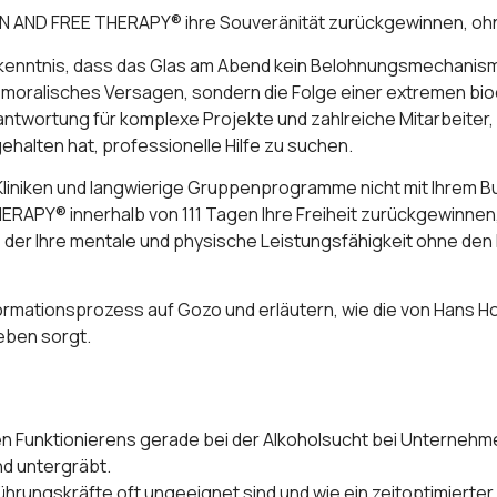
AN AND FREE THERAPY® ihre Souveränität zurückgewinnen, ohn
 Erkenntnis, dass das Glas am Abend kein Belohnungsmechanis
n moralisches Versagen, sondern die Folge einer extremen bi
erantwortung für komplexe Projekte und zahlreiche Mitarbeite
halten hat, professionelle Hilfe zu suchen.
 Kliniken und langwierige Gruppenprogramme nicht mit Ihrem Bus
HERAPY® innerhalb von 111 Tagen Ihre Freiheit zurückgewinnen,
 der Ihre mentale und physische Leistungsfähigkeit ohne den
formationsprozess auf Gozo und erläutern, wie die von Hans 
Leben sorgt.
n Funktionierens gerade bei der Alkoholsucht bei Unternehmer
d untergräbt.
ührungskräfte oft ungeeignet sind und wie ein zeitoptimierter