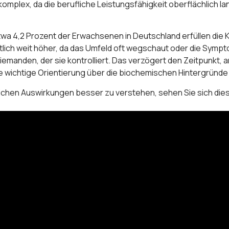
 komplex, da die berufliche Leistungsfähigkeit oberflächlich l
wa 4,2 Prozent der Erwachsenen in Deutschland erfüllen die Kr
tlich weit höher, da das Umfeld oft wegschaut oder die Sympt
iemanden, der sie kontrolliert. Das verzögert den Zeitpunkt, a
ne wichtige Orientierung über die biochemischen Hintergründe
lichen Auswirkungen besser zu verstehen, sehen Sie sich die