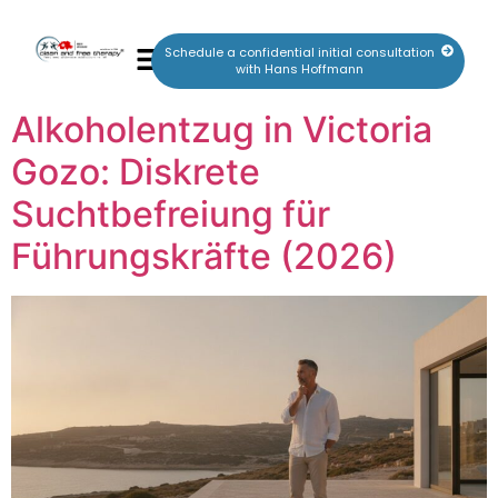
Schedule a confidential initial consultation
with Hans Hoffmann
Alkoholentzug in Victoria
Gozo: Diskrete
Suchtbefreiung für
Führungskräfte (2026)