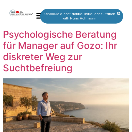
Schedule a confidential initial consultation
with Hans Hoffmann
Psychologische Beratung
für Manager auf Gozo: Ihr
diskreter Weg zur
Suchtbefreiung