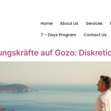
Home
About Us
Services
7 – Days Program
Contact Us
ngskräfte auf Gozo: Diskretio