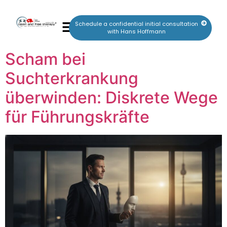
Schedule a confidential initial consultation
with Hans Hoffmann
Scham bei
Suchterkrankung
überwinden: Diskrete Wege
für Führungskräfte