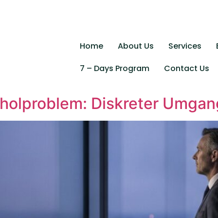
Home
About Us
Services
7 – Days Program
Contact Us
oholproblem: Diskreter Umga