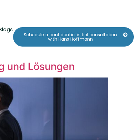
Blogs
Schedule a confidential initial consultation
with Hans Hoffmann
ng und Lösungen